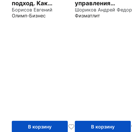
подход. Как
управления
создавать
Борисов Евгений
производственны
Олимп-Бизнес
Физматлит
продукты, которые
системами.
зарабатывают
Динамические
модели, методы и
алгоритмы
В корзину
В корзину