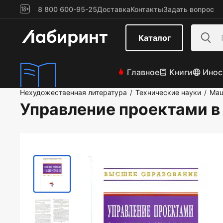
8 800 600-95-25
Доставка
Контакты
Задать вопрос
Каталог
Главное
Книги
Инос
Нехудожественная литература
Технические науки
Маш
/
/
Управление проектами 