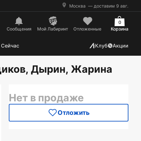
Москва
— доставим 9 авг.
0
Сообщения
Mой Лабиринт
Отложенные
Корзина
 Сейчас
Клуб
Акции
щиков, Дырин, Жарина
Нет в продаже
Отложить