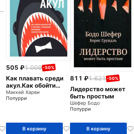
ми
Шориков Андрей Федорович
505
1 009
-50%
Как плавать среди
811
1 621
-50%
акул.Как обойти
Лидерство может
конкурентов в
Маккей Харви
быть простым
Попурри
торговле,
Шефер Бодо
управлении,
Попурри
мотивации, ведении
переговоров
В корзину
В корзину