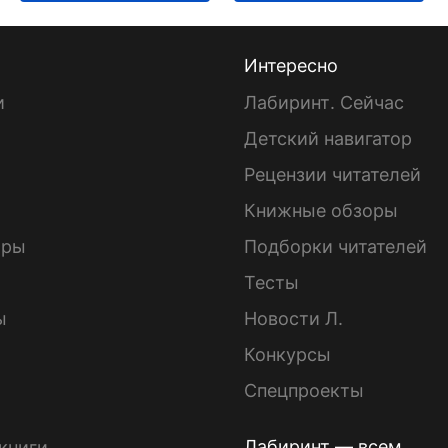
Интересно
и
Лабиринт. Сейчас
Детский навигатор
ы
Рецензии читателей
Книжные обзоры
ары
Подборки читателей
Тесты
ы
Новости Л.
Конкурсы
Спецпроекты
Лабиринт — всем
книги