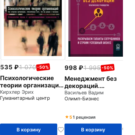
у
п
Цо
П
о
и
и
Mi
535
1 070
998
1 995
-50%
-50%
Психологические
Менеджмент без
теории организаций.
декораций.
Том 5
Кирхлер Эрих
Раскрываем
Васильев Вадим
Гуманитарный центр
Олимп-Бизнес
таланты
сотрудников и
строим успешный
5
1 рецензия
бизнес
В корзину
В корзину