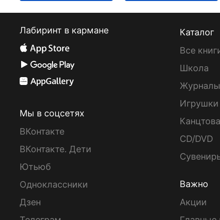
Лабиринт в кармане
Каталог
Все книг
Школа
Журнал
Игрушки
Мы в соцсетях
Канцтов
ВКонтакте
CD/DVD
ВКонтакте. Дети
Сувенир
Ютьюб
Важно
Одноклассники
Дзен
Акции
Телеграм
Главные 