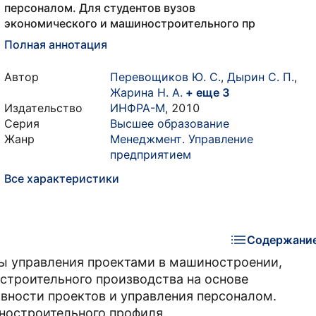
персоналом. Для студентов вузов
экономического и машиностроительного пр
Полная аннотация
Автор
Перевощиков Ю. С.
,
Дырин С. П.
,
Жарина Н. А.
+ еще 3
Издательство
ИНФРА-М
,
2010
Серия
Высшее образование
Жанр
Менеджмент. Управление
предприятием
Все характеристики
Содержани
ы управления проектами в машиностроении,
строительного производства на основе
вности проектов и управления персоналом.
ностроительного профиля.