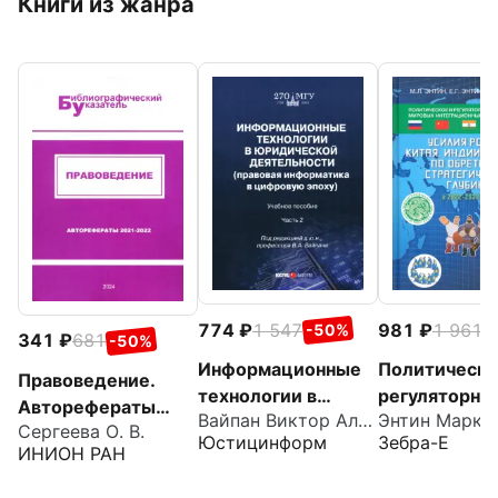
Книги из жанра
774
1 547
981
1 961
-50%
-
341
681
-50%
Информационные
Политическо
Правоведение.
технологии в
регуляторно
Авторефераты
Вайпан Виктор Алексеевич
юридической
обеспечение
Сергеева О. В.
2021–2022
Юстицинформ
Зебра-Е
деятельности.
мировых
ИНИОН РАН
Правовая
интеграцион