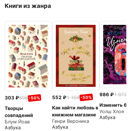
Книги из жанра
986
1 972
-
552
1 104
303
606
-50%
-50%
Изменить 6-
Как найти любовь в
Творцы
Уолш Хлоя
книжном магазине
совпадений
Азбука
Генри Вероника
Блум Йоав
Азбука
Азбука