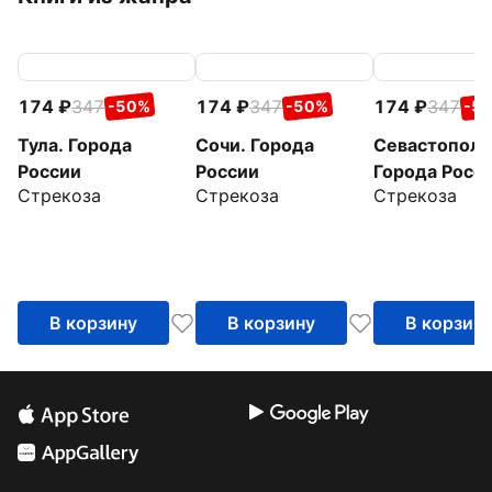
174
347
174
347
174
347
-50%
-50%
-5
Тула. Города
Сочи. Города
Севастополь
России
России
Города Росс
Стрекоза
Стрекоза
Стрекоза
В корзину
В корзину
В корзин