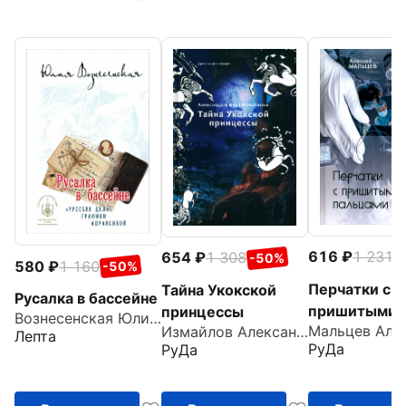
616
1 231
654
1 308
-
-50%
580
1 160
-50%
Перчатки с
Тайна Укокской
Русалка в бассейне
пришитыми
принцессы
Вознесенская Юлия Николаевна
Измайлов Александр
пальцами
Лепта
РуДа
РуДа