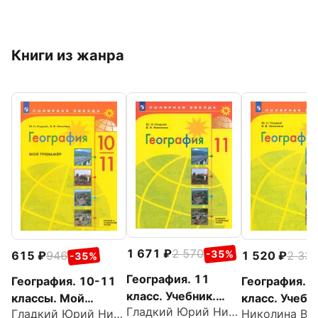
Книги из жанра
1 671
2 570
-35%
615
946
1 520
2 33
-35%
География. 11
География. 10-11
География. 1
класс. Учебник.
классы. Мой
класс. Учебн
Гладкий Юрий Никифорович
Базовый и
Гладкий Юрий Никифорович
тренажёр. Базовый
Базовый и