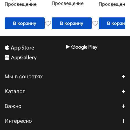
Просвещение
Просвещение
Просвещени
углубленный
и углубленный
углубленный
уровни. ФГОС
уровень. ФГОС
уровни. ФГО
В корзину
В корзину
В корзин
Мы в соцсетях
Каталог
Важно
Интересно