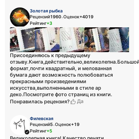
Золотая рыбка
Рецензий
1960
Оценок
+4019
•
Рейтинг
+3
Присоединяюсь к предыдущему
отзыву.Книга,действительно,великолепна.Большо
формат,почти квадратный, и мелованная
бумага дают возможность полюбоваться
прекрасными произведениями
искусства,выполненными в стиле ар
деко.Посмотрите фото страниц из книги.
Да
Понравилась рецензия?
Филевская
Рецензий
5
Оценок
+19
•
Рейтинг
+5
Великолепная книга! Качество печати,