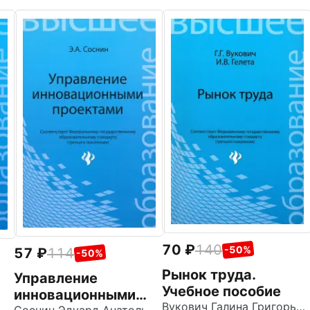
70
140
-50%
57
114
-50%
Рынок труда.
Управление
Учебное пособие
инновационными
Вукович Галина Григорьевна