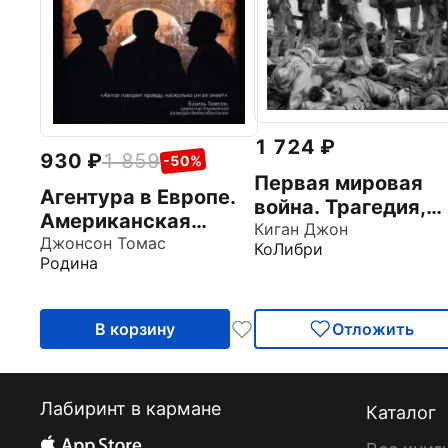
1 724
930
1 859
-50%
Первая мировая
Агентура в Европе.
война. Трагедия,
Американская
расколовшая
Киган Джон
разведка и
Джонсон Томас
КоЛибри
Европу и мир
Родина
контрразведка в
Первой мировой
войне
В корзину
Отложить
Лабиринт в кармане
Каталог