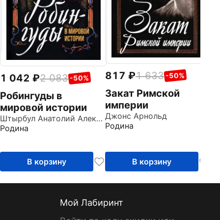
817
1 633
-50%
1 042
2 083
-50%
Закат Римской
Робингуды в
империи
мировой истории
Джонс Арнольд
Штырбул Анатолий Алексеевич
Родина
Родина
В корзину
В корзину
Мой Лабиринт