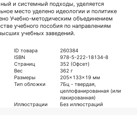
мный и системный подходы, уделяется
льное место уделено идеологии и политике
щено Учебно-методическим объединением
естве учебного пособия по направлениям
 высших учебных заведений.
ID товара
260384
ISBN
978-5-222-18134-8
Страниц
352
(Офсет)
Вес
362
г
Размеры
205x133x19
мм
Тип обложки
7Бц - твердая,
целлофанированная (или
лакированная)
Иллюстрации
Без иллюстраций