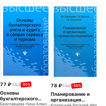
8
У
и
У
Ор
Фе
77
153
-50%
78
155
-50%
Основы
Планирование и
бухгалтерского
организация
учета и аудита в
Бреславцева Нина Александровна
научных
Комлацкий Василий Иванович