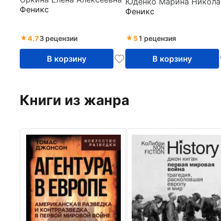
собственности.
строительстве.
Ю
Феникс
Феникс
Учебное пособие
Практикум
4.7
3 рецензии
5
1 рецензия
В корзину
В корзину
Книги из жанра