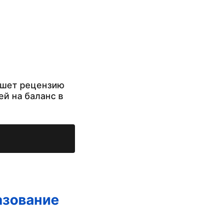
ишет рецензию
ей на баланс в
азование