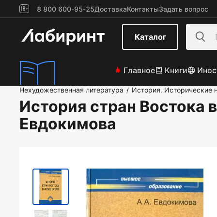
8 800 600-95-25
Доставка
Контакты
Задать вопрос
Каталог
Главное
Книги
Инос
Нехудожественная литература
История. Исторические 
/
История стран Востока в
Евдокимова