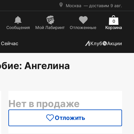
Москва
— доставим 9 авг.
0
Сообщения
Mой Лабиринт
Отложенные
Корзина
 Сейчас
Клуб
Акции
обие
: Ангелина
Нет в продаже
Отложить