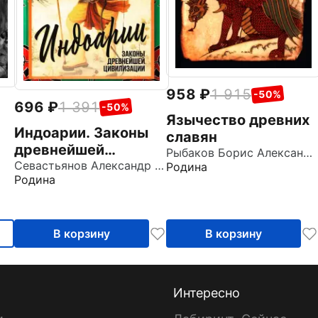
958
1 915
-50%
696
1 391
-50%
Язычество древних
Индоарии. Законы
славян
древнейшей
Рыбаков Борис Александрович
цивилизации
Севастьянов Александр Владимирович
Родина
Родина
В корзину
В корзину
Интересно