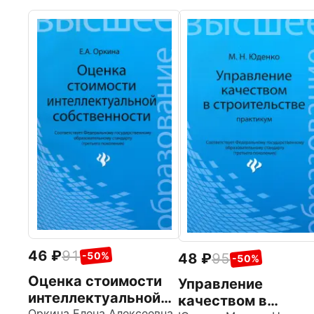
46
91
-50%
48
95
-50%
Оценка стоимости
Управление
интеллектуальной
качеством в
Оркина Елена Алексеевна