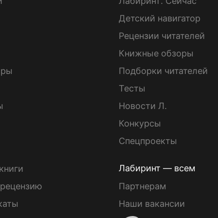
и
Лабиринт. Сейчас
Детский навигатор
ы
Рецензии читателей
Книжные обзоры
ары
Подборки читателей
Тесты
ы
Новости Л.
Конкурсы
Спецпроекты
Лабиринт — всем
книги
 рецензию
Партнерам
каты
Наши вакансии