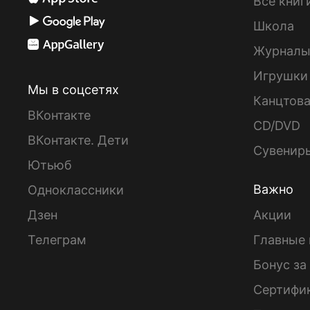
Все книг
Школа
Журнал
Игрушки
Мы в соцсетях
Канцтов
ВКонтакте
CD/DVD
ВКонтакте. Дети
Сувенир
Ютьюб
Важно
Одноклассники
Дзен
Акции
Телеграм
Главные 
Бонус за
Сертифи