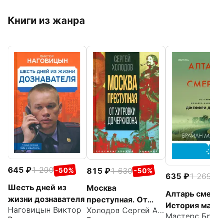
Книги из жанра
645
1 290
815
1 630
-50%
-50%
635
1 269
-
Шесть дней из
Москва
Алтарь смер
жизни дознавателя
преступная. От
История ман
Наговицын Виктор
Холодов Сергей Альбертович
Хитровки до
Мастерс Бра
каннибала