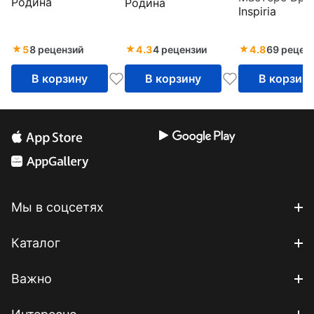
Родина
Родина
Черкизона
Inspiria
Джеффри Да
5
8 рецензий
4.3
4 рецензии
4.8
69 рецен
В корзину
В корзину
В корзин
Мы в соцсетях
Каталог
Важно