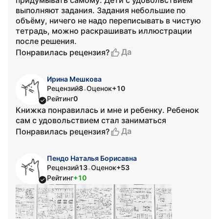
придумывать самому. Дети с удовольствием
выполняют задания. Задания небольшие по
объёму, ничего не надо переписывать в чистую
тетрадь, можно раскрашивать иллюстрации
после решения.
Да
Понравилась рецензия?
Ирина Мешкова
Рецензий
8
Оценок
+10
•
Рейтинг
0
Книжка понравилась и мне и ребенку. Ребенок
сам с удовольствием стал заниматься
Да
Понравилась рецензия?
Пендо Наталья Борисавна
Рецензий
13
Оценок
+53
•
Рейтинг
+10