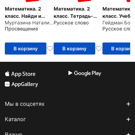
Математика. 2
Математика. 2
Математика.
класс. Найди и
класс. Тетрадь-
класс. Учебн
Муртазина Наталия Алексеевна
Русское слово
исправь ошибку
тренажёр для
пособие. В 2
Просвещение
Русское слов
закрепления
частях. Част
вычислительных
навыков
В корзину
В корзину
В корзин
Мы в соцсетях
Каталог
Важно