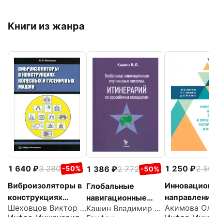
Книги из жанра
1 640
3 280
1 250
2 50
1 386
2 772
-50%
-50%
Виброизоляторы в
Инновацион
Глобальные
конструкциях
направления 
навигационные
Шеховцов Виктор Викторович
Кашин Владимир Леонидович
колесных и
разработке и
спутниковые