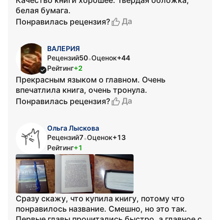
Качество книги хорошее. Твердая обложка,
белая бумага.
Да
Понравилась рецензия?
ВАЛЕРИЯ
Рецензий
50
Оценок
+44
•
Рейтинг
+2
Прекрасным языком о главном. Очень
впечатлила книга, очень тронула.
Да
Понравилась рецензия?
Ольга Лыскова
Рецензий
7
Оценок
+13
•
Рейтинг
+1
Сразу скажу, что купила книгу, потому что
понравилось название. Смешно, но это так.
Первые главы прочитались быстро, а главное с