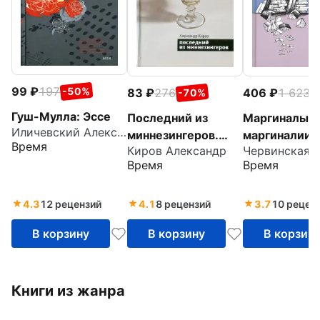
99
197
-50%
83
276
406
1 623
-70%
-
Гуш-Мулла: Эссе
Последний из
Маргиналы и
Иличевский Александр Викторович
миннезингеров.
маргиналии
Время
Киров Александр
Повести и
Время
Время
рассказы
4.3
12 рецензий
4.1
8 рецензий
3.7
10 рецен
В корзину
В корзину
В корзин
Книги из жанра