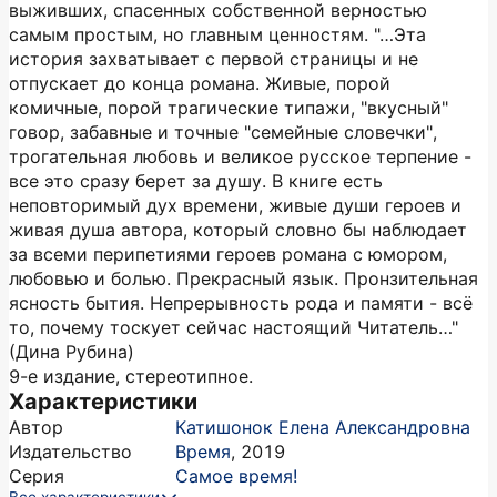
выживших, спасенных собственной верностью
самым простым, но главным ценностям. "…Эта
история захватывает с первой страницы и не
отпускает до конца романа. Живые, порой
комичные, порой трагические типажи, "вкусный"
говор, забавные и точные "семейные словечки",
трогательная любовь и великое русское терпение -
все это сразу берет за душу. В книге есть
неповторимый дух времени, живые души героев и
живая душа автора, который словно бы наблюдает
за всеми перипетиями героев романа с юмором,
любовью и болью. Прекрасный язык. Пронзительная
ясность бытия. Непрерывность рода и памяти - всё
то, почему тоскует сейчас настоящий Читатель…"
(Дина Рубина)
9-е издание, стереотипное.
Характеристики
Автор
Катишонок Елена Александровна
Издательство
Время
,
2019
Серия
Самое время!