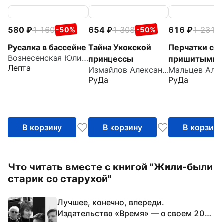
580
1 160
654
1 308
616
1 231
-50%
-50%
-
Русалка в бассейне
Тайна Укокской
Перчатки с
Вознесенская Юлия Николаевна
принцессы
пришитыми
Лепта
Измайлов Александр
пальцами
РуДа
РуДа
В корзину
В корзину
В корзин
Что читать вместе с книгой "Жили-были
старик со старухой"
Лучшее, конечно, впереди.
Издательство «Время» — о своем 20-