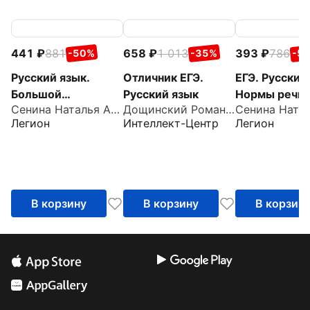
441
881
658
1 013
393
786
-50%
-35%
-5
Русский язык.
Отличник ЕГЭ.
ЕГЭ. Русский
Большой
Русский язык
Нормы речи 
Сенина Наталья Аркадьевна
Дощинский Роман Анатольевич
справочник для
средства
Легион
Интеллект-Центр
Легион
подготовки к ВПР,
выразительн
ОГЭ и ЕГЭ
В корзину
В корзину
В корзин