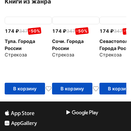
Книги из жанра
174
347
174
347
174
347
-50%
-50%
-5
Тула. Города
Сочи. Города
Севастополь
России
России
Города Росс
Стрекоза
Стрекоза
Стрекоза
В корзину
В корзину
В корзин