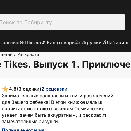
транные
Школа
Канцтовары
Игрушки
Лабиринт.
 детей
Раскраски
/
e Tikes. Выпуск 1. Приклю
4.8
(3 оценки)
2 рецензии
Занимательные раскраски и книги развлечений
для Вашего ребенка! В этой книжке малыш
прочитает историю о веселом Осьминожке,
узнает, зачем быть аккуратным, и раскрасит
замечательные рисунки.
Полная аннотация