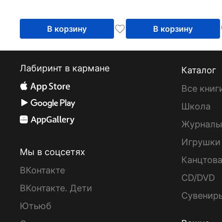
контуром
контуром
В корзину
В корзину
Лабиринт в кармане
Каталог
Все книг
Школа
Журнал
Игрушки
Мы в соцсетях
Канцтов
ВКонтакте
CD/DVD
ВКонтакте. Дети
Сувенир
Ютьюб