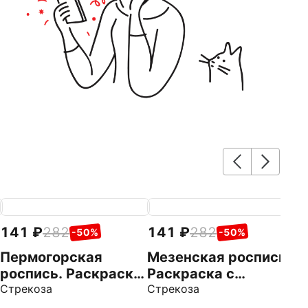
141
282
141
282
1
-50%
-50%
Пермогорская
Мезенская роспись.
Ж
роспись. Раскраска
Раскраска с
р
с наклейками
Стрекоза
наклейками
Стрекоза
с
Ст