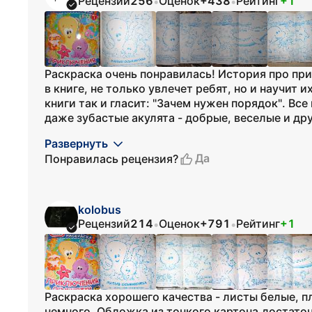
Рецензий
256
Оценок
+438
Рейтинг
+1
•
•
Раскраска очень понравилась! История про п
в книге, не только увлечет ребят, но и научит
книги так и гласит: "Зачем нужен порядок". Вс
даже зубастые акулята - добрые, веселые и дру
Развернуть
Да
Понравилась рецензия?
kolobus
Рецензий
214
Оценок
+791
Рейтинг
+1
•
•
Раскраска хорошего качества - листы белые, п
немного. Обложка из тонкого картона,достаточ