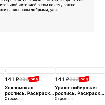
чительной историей о том почему важно
ажи нарисованы добрыми, улы...
141
282
141
282
-50%
-50%
Хохломская
Урало-сибирская
роспись. Раскраска
роспись. Раскраска
с наклейками
Стрекоза
с наклейками
Стрекоза