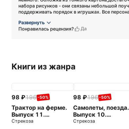
набора рисунков - они связаны небольшой поу
поддерживать порядок в игрушках. Все персон
Развернуть
Да
Понравилась рецензия?
Книги из жанра
98
196
98
196
-50%
-50%
Трактор на ферме.
Самолеты, поезда.
Выпуск 11.
Выпуск 10.
Раскраска с
Стрекоза
Раскраска с
Стрекоза
толстым цветным
толстым цветным