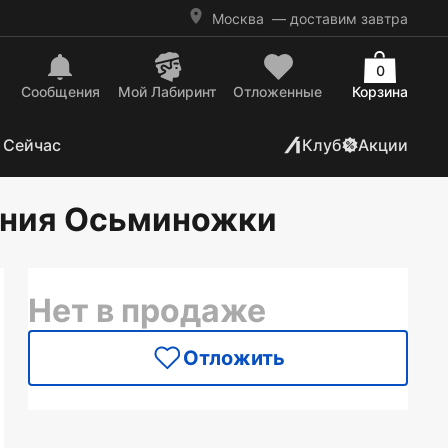
Москва
— доставим завтра
0
Сообщения
Mой Лабиринт
Отложенные
Корзина
 Сейчас
Клуб
Акции
чения Осьминожки
Нет в продаже
Отложить