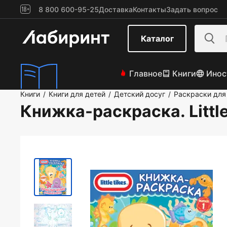
8 800 600-95-25
Доставка
Контакты
Задать вопрос
Каталог
Главное
Книги
Инос
Книги
Книги для детей
Детский досуг
Раскраски для
/
/
/
Книжка-раскраска. Littl