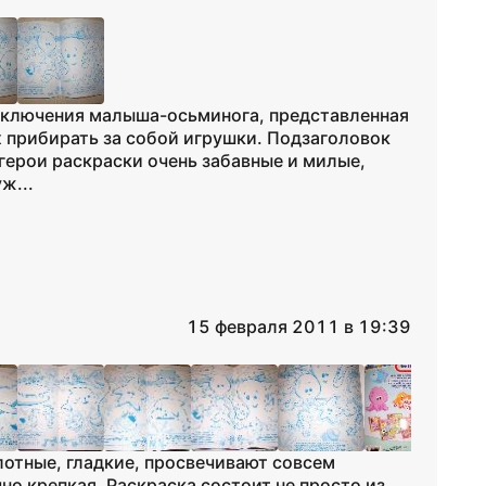
риключения малыша-осьминога, представленная
 их прибирать за собой игрушки. Подзаголовок
е герои раскраски очень забавные и милые,
ж...
15 февраля 2011 в 19:39
лотные, гладкие, просвечивают совсем
но крепкая. Раскраска состоит не просто из