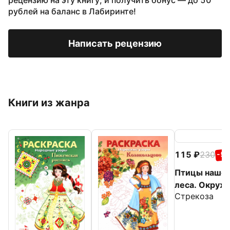
рецензию на эту книгу, и получить бонус — до 50
рублей на баланс в Лабиринте!
Написать рецензию
Книги из жанра
115
230
-5
Птицы наше
леса. Окру
Стрекоза
мир. Раскрас