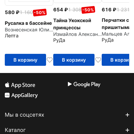
616
1 231
654
1 308
-
-50%
580
1 160
-50%
Перчатки с
Тайна Укокской
Русалка в бассейне
пришитыми
принцессы
Вознесенская Юлия Николаевна
Измайлов Александр
пальцами
Лепта
РуДа
РуДа
В корзину
В корзину
В корзин
Мы в соцсетях
Каталог