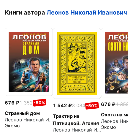
Книги автора
Леонов Николай Иванович
676
1 352
-50%
676
1 352
-
1 542
3 084
-50%
Странный дом
Охота на маг
Трактир на
Леонов Николай Иванович
Пятницкой. Агония
Эксмо
Эксмо
Леонов Николай Иванович