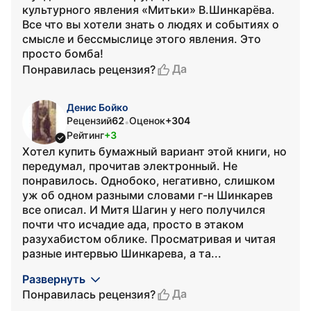
культурного явления «Митьки» В.Шинкарёва.
Все что вы хотели знать о людях и событиях о
смысле и бессмыслице этого явления. Это
просто бомба!
Да
Понравилась рецензия?
Денис Бойко
Рецензий
62
Оценок
+304
•
Рейтинг
+3
Хотел купить бумажный вариант этой книги, но
передумал, прочитав электронный. Не
понравилось. Однобоко, негативно, слишком
уж об одном разными словами г-н Шинкарев
все описал. И Митя Шагин у него получился
почти что исчадие ада, просто в этаком
разухабистом облике. Просматривая и читая
разные интервью Шинкарева, а та...
Развернуть
Да
Понравилась рецензия?