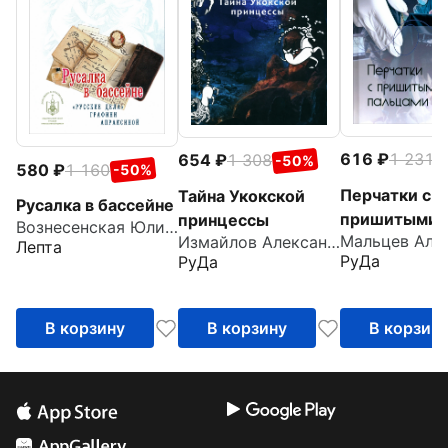
616
1 231
654
1 308
-
-50%
580
1 160
-50%
Перчатки с
Тайна Укокской
Русалка в бассейне
пришитыми
принцессы
Вознесенская Юлия Николаевна
Измайлов Александр
пальцами
Лепта
РуДа
РуДа
В корзину
В корзину
В корзин