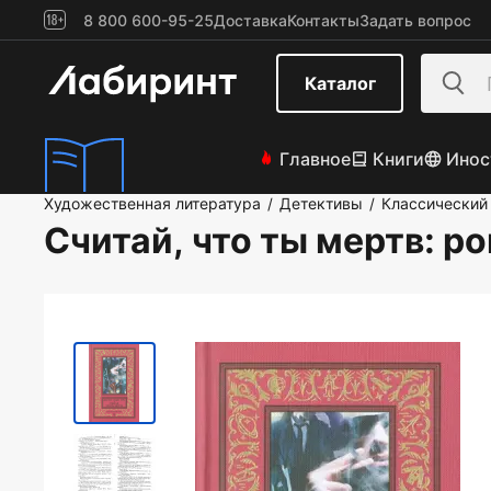
8 800 600-95-25
Доставка
Контакты
Задать вопрос
Каталог
Главное
Книги
Инос
Художественная литература
Детективы
Классический
/
/
Считай, что ты мертв: р