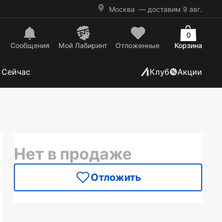
Москва
— доставим 9 авг.
0
Сообщения
Mой Лабиринт
Отложенные
Корзина
 Сейчас
Клуб
Акции
Нет в продаже
Отложить