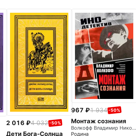
967
1 934
-50%
Монтаж сознания
2 016
4 032
-50%
Волкофф Владимир Николаевич
Дети Бога-Солнца
Родина