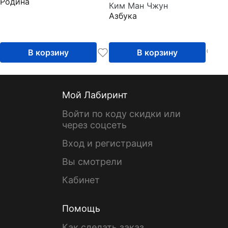
Родина
Ким Ман Чжун
Азбука
В корзину
В корзину
Мой Лабиринт
Войти по коду скидки или
через соцсеть
Вход и регистрация
Вы смотрели
Кабинет
Помощь
Как сделать заказ