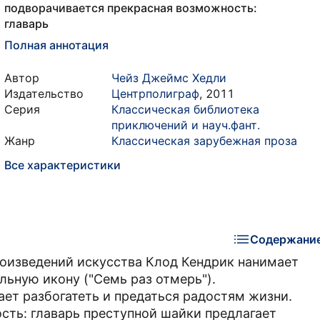
подворачивается прекрасная возможность:
главарь
Полная аннотация
Автор
Чейз Джеймс Хедли
Издательство
Центрполиграф
,
2011
Серия
Классическая библиотека
приключений и науч.фант.
Жанр
Классическая зарубежная проза
Все характеристики
Содержани
роизведений искусства Клод Кендрик нанимает
льную икону ("Семь раз отмерь").
ет разбогатеть и предаться радостям жизни.
сть: главарь преступной шайки предлагает