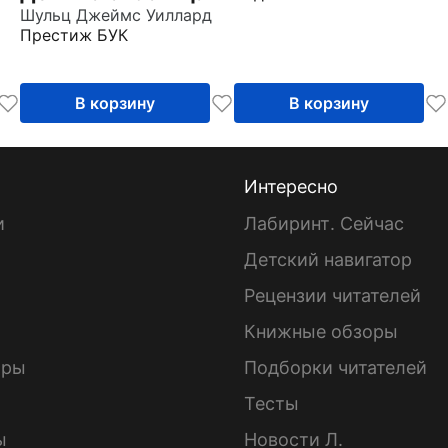
Шульц Джеймс Уиллард
Престиж БУК
В корзину
В корзину
Интересно
и
Лабиринт. Сейчас
Детский навигатор
ы
Рецензии читателей
Книжные обзоры
ары
Подборки читателей
Тесты
ы
Новости Л.