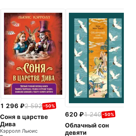
9
Л
Ме
По
1 296
2 592
-50%
620
1 240
-50%
Соня в царстве
Дива
Облачный сон
Кэрролл Льюис
девяти