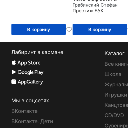
Грабинский Стефан
Престиж БУК
В корзину
В корзину
Лабиринт в кармане
Каталог
Все книг
Школа
Журнал
Игрушки
Мы в соцсетях
Канцтов
ВКонтакте
CD/DVD
ВКонтакте. Дети
Сувенир