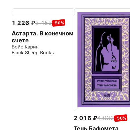
1 226
2 452
-50%
Астарта. В конечном
счете
Бойе Карин
Black Sheep Books
2 016
4 032
-50%
Тень Бафомета