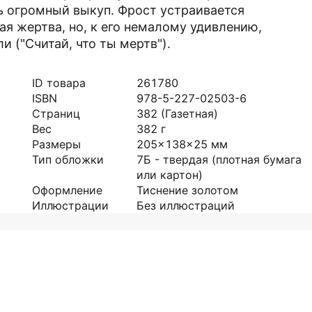
ь огромный выкуп. Фрост устраивается
ая жертва, но, к его немалому удивлению,
и ("Считай, что ты мертв").
ID товара
261780
ISBN
978-5-227-02503-6
Страниц
382
(Газетная)
Вес
382
г
Размеры
205x138x25
мм
Тип обложки
7Б - твердая (плотная бумага
или картон)
Оформление
Тиснение золотом
Иллюстрации
Без иллюстраций