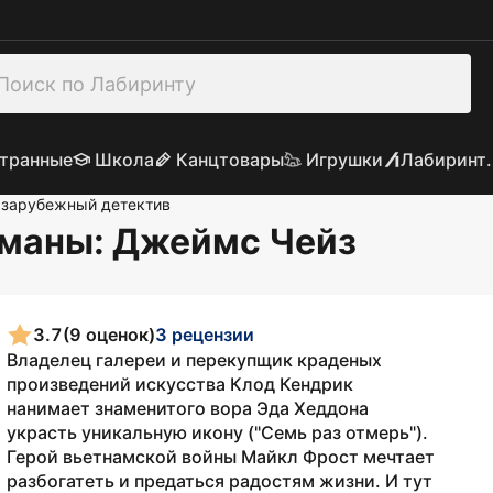
транные
Школа
Канцтовары
Игрушки
Лабиринт.
 зарубежный детектив
оманы
: Джеймс Чейз
3.7
(9 оценок)
3 рецензии
Владелец галереи и перекупщик краденых
произведений искусства Клод Кендрик
нанимает знаменитого вора Эда Хеддона
украсть уникальную икону ("Семь раз отмерь").
Герой вьетнамской войны Майкл Фрост мечтает
разбогатеть и предаться радостям жизни. И тут