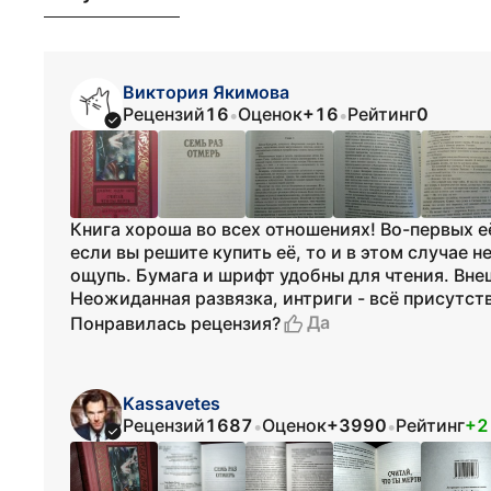
Виктория Якимова
Рецензий
16
Оценок
+16
Рейтинг
0
•
•
Книга хороша во всех отношениях! Во-первых 
если вы решите купить её, то и в этом случае 
ощупь. Бумага и шрифт удобны для чтения. Вне
Неожиданная развязка, интриги - всё присутст
Да
Понравилась рецензия?
Kassavetes
Рецензий
1687
Оценок
+3990
Рейтинг
+2
•
•