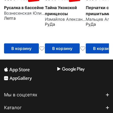
Русалка в бассейне
Тайна Укокской
Перчатки с
Вознесенская Юлия Николаевна
принцессы
пришитыми
Лепта
Измайлов Александр
пальцами
РуДа
РуДа
В корзину
В корзину
В корзин
Мы в соцсетях
Каталог