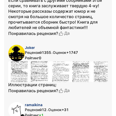
Если сравнивать с другими сборниками этой
серии, то книга заслуживает твердую 4-ку!
Некоторые рассказы содержат юмор и не
смотря на большое количество страниц,
прочитывается сборник быстро! Книга для
любителей не объемной фантастики!!!
Да
Понравилась рецензия?
Joker
Рецензий
1355
Оценок
+1747
•
Рейтинг
0
Иллюстрации страниц:
Да
Понравилась рецензия?
ramaikina
Рецензий
12
Оценок
+31
•
Рейтинг
+1