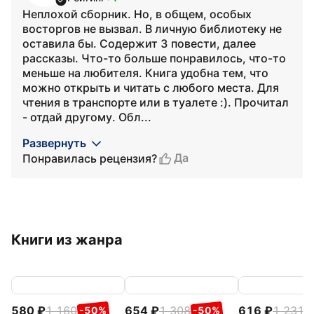
Неплохой сборник. Но, в общем, особых
восторгов не вызвал. В личную библиотеку не
оставила бы. Содержит 3 повести, далее
рассказы. Что-то больше понравилось, что-то
меньше на любителя. Книга удобна тем, что
можно открыть и читать с любого места. Для
чтения в транспорте или в туалете :). Прочитал
- отдай другому. Обл...
Развернуть
Да
Понравилась рецензия?
Книги из жанра
580
1 160
654
1 308
616
1 231
-50%
-50%
-