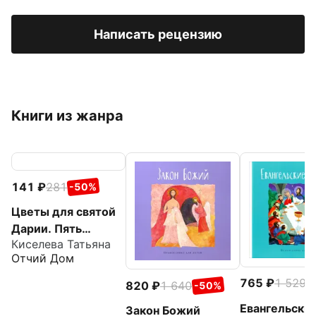
Написать рецензию
Книги из жанра
141
281
-50%
Цветы для святой
Дарии. Пять
Киселева Татьяна
паломничеств по
Отчий Дом
Истринской земле
765
1 529
-
820
1 640
-50%
Евангельски
Закон Божий