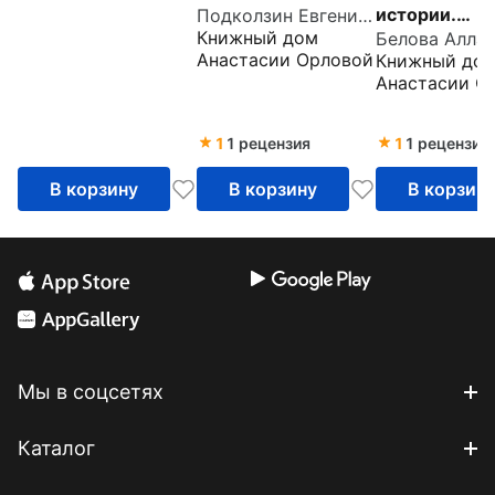
истории.
Подколзин Евгений Николаевич
Книжный дом
Белова Алла
Православие
Анастасии Орловой
Книжный до
детей
Анастасии О
1
1 рецензия
1
1 рецензия
В корзину
В корзину
В корзин
Мы в соцсетях
Каталог