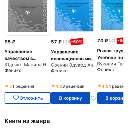
70
140
-50
57
114
95
-50%
Рынок труда.
Управление
Управление
Учебное пос
качеством в
инновационными
Юденко Марина Николаевна
Соснин Эдуард Анатольевич
строительстве.
проектами.
Феникс
Феникс
Феникс
Практикум
Учебное пособие
5
1 рецензия
4.2
3 рецензии
4.5
1 реценз
Отложить
В корзину
В корзин
Книги из жанра