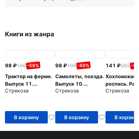
Книги из жанра
98
196
98
196
141
282
-50%
-50%
-5
Трактор на ферме.
Самолеты, поезда.
Хохломская
Выпуск 11.
Выпуск 10.
роспись. Рас
Стрекоза
Стрекоза
Стрекоза
Раскраска с
Раскраска с
с наклейкам
толстым цветным
толстым цветным
контуром
контуром
В корзину
В корзину
В корзин