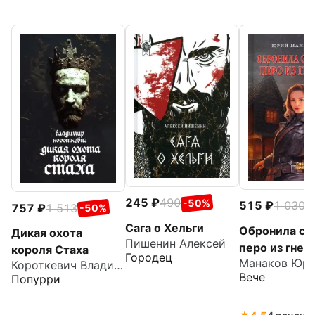
245
490
-50%
515
1 030
-
757
1 513
-50%
Сага о Хельги
Обронила си
Дикая охота
Пишенин Алексей
перо из гнез
короля Стаха
Городец
Короткевич Владимир Семенович
Вече
Попурри