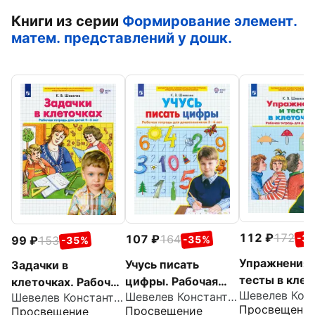
Книги из серии
Формирование элемент.
матем. представлений у дошк.
112
172
-3
107
164
99
153
-35%
-35%
Упражнения 
Учусь писать
Задачки в
тесты в клет
цифры. Рабочая
клеточках. Рабочая
5-6 лет. Раб
Шевелев Константин Валерьевич
Шевелев Константин Валерьевич
тетрадь для
тетрадь для детей
Просвещени
Просвещение
Просвещение
тетрадь. ФГ
дошкольников 5-6