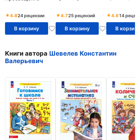
4-5 лет. ФГОС ДО
лет. ФГОС ДО
4.8
24 рецензии
4.7
25 рецензий
4.6
14 рецен
В корзину
В корзину
В корзин
Книги автора
Шевелев Константин
Валерьевич