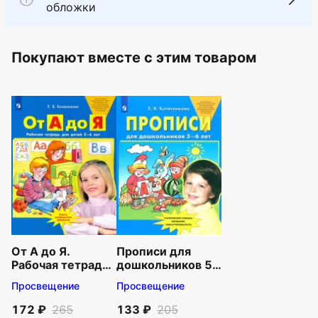
обложки
Покупают вместе c этим товаром
От А до Я.
Прописи для
Рабочая тетрадь
дошкольников 5-
для детей 5-6
6 лет. ФГОС ДО
Просвещение
Просвещение
лет. ФГОС ДО
172
265
133
205