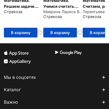
Математика.
Математика.
Математика.
Решаем задачи.
Учимся считать.
Считаем, ре
Стрекоза
Маврина Лариса Викторовна
Терентьева Н
Рабочая тетрадь
Рабочая тетрадь
сравниваем.
Стрекоза
Стрекоза
дошкольника
Рабочая тет
В корзину
В корзину
В корзин
Мы в соцсетях
Каталог
Важно