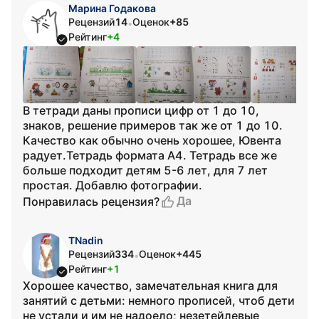
Марина Годакова
Рецензий
14
Оценок
+85
•
Рейтинг
+4
В тетради даны прописи цифр от 1 до 10,
знаков, решение примеров так же от 1 до 10.
Качество как обычно очень хорошее, Ювента
радует.Тетрадь формата А4. Тетрадь все же
больше подходит детям 5-6 лет, для 7 лет
простая. Добавлю фотографии.
Да
Понравилась рецензия?
TNadin
Рецензий
334
Оценок
+445
•
Рейтинг
+1
Хорошее качество, замечательная книга для
занятий с детьми: немного прописей, чтоб дети
не устали и им не надоело; незетейлевые