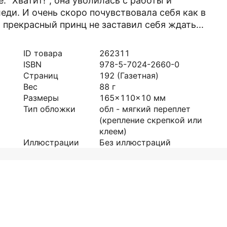
: "Хватит!", она уволилась с работы и
ди. И очень скоро почувствовала себя как в
и прекрасный принц не заставил себя ждать...
ID товара
262311
ISBN
978-5-7024-2660-0
Страниц
192
(Газетная)
Вес
88
г
Размеры
165x110x10
мм
Тип обложки
обл - мягкий переплет
(крепление скрепкой или
клеем)
Иллюстрации
Без иллюстраций