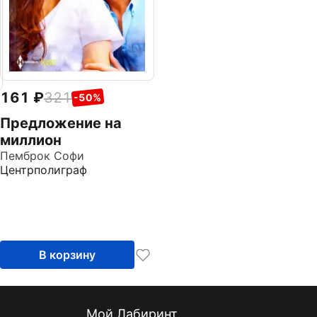
161
321
-50%
Предложение на
миллион
Пемброк Софи
Центрполиграф
В корзину
Мой Лабиринт