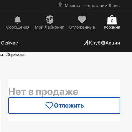
Москва
— доставим 9 авг.
0
Сообщения
Mой Лабиринт
Отложенные
Корзина
 Сейчас
Клуб
Акции
ьный роман
Нет в продаже
Отложить