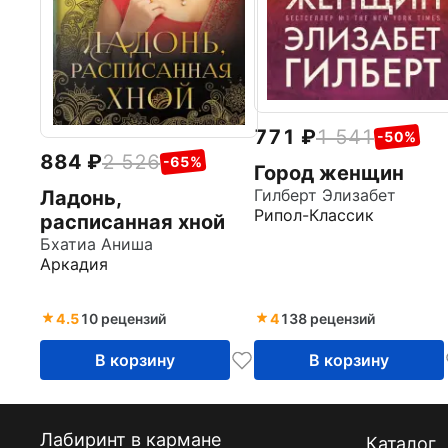
771
1 541
-50%
884
2 526
-65%
Город женщин
Гилберт Элизабет
Ладонь,
Рипол-Классик
расписанная хной
Бхатиа Аниша
Аркадия
4.5
10 рецензий
4
138 рецензий
В корзину
В корзину
Лабиринт в кармане
Каталог