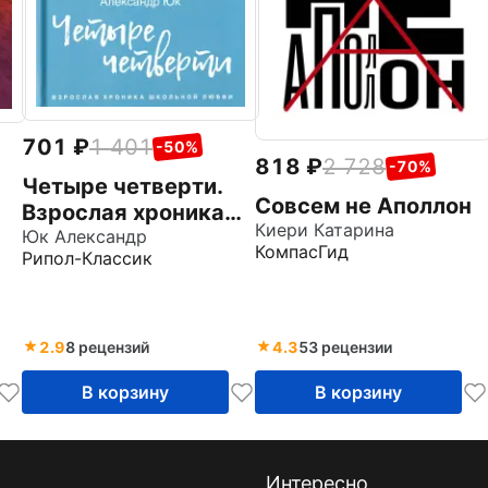
701
1 401
-50%
818
2 728
-70%
Четыре четверти.
Совсем не Аполлон
Взрослая хроника
Киери Катарина
школьной любви
Юк Александр
КомпасГид
Рипол-Классик
2.9
8 рецензий
4.3
53 рецензии
В корзину
В корзину
Интересно