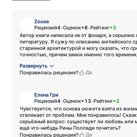
Zouee
Рецензий
4
Оценок
+8
Рейтинг
+3
•
•
Автор книги написала не от фонаря, а серьезн
литературу. Я сужу по описанию английского с
старинной архитектурой и могу сказать, что с
точностью, причем замок именно того времени,
Развернуть
Да
Понравилась рецензия?
Елена Гри
Рецензий
4
Оценок
+13
Рейтинг
+2
•
•
Чувствуется, что основа сюжета взята из жизни
отвлекает от проблем. Мне понравилось! Сказка
серьёзный вопрос: существует ли любовь или м
ещё что-нибудь Рины Поллади почитать?
Да
Понравилась рецензия?