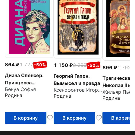
864
1 727
-50%
1 150
2 299
-50%
896
1 792
-
Диана Спенсер.
Георгий Гапон.
Трагическая 
Принцесса
Вымысел и правда
Николая II и 
Бенуа Софья
людских сердец
Ксенофонтов Игорь Николаевич
Жильяр Пьер
семьи
Родина
Родина
Родина
В корзину
В корзину
В корзин