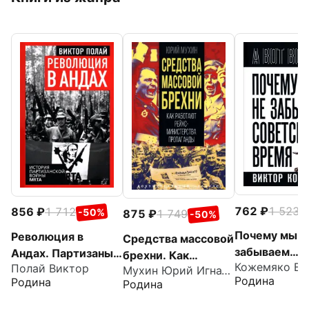
762
1 523
856
1 712
-
-50%
875
1 749
-50%
Почему мы н
Революция в
Средства массовой
забываем
Андах. Партизаны
брехни. Как
Полай Виктор
советское в
спускаются с гор
Мухин Юрий Игнатьевич
работают
Родина
Родина
Родина
рейхсминистерств
а пропаганды