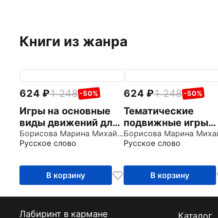
Книги из жанра
624
1 248
624
1 248
-50%
-50%
Игры на основные
Тематические
виды движений для
подвижные игры
детей от 2 до 7 лет
Борисова Марина Михайловна
для детей от 2 до 
Русское слово
Русское слово
лет
В корзину
В корзину
Лабиринт в кармане
Каталог