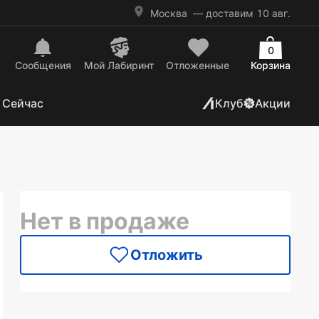
Москва
— доставим 10 авг.
0
Сообщения
Mой Лабиринт
Отложенные
Корзина
 Сейчас
Клуб
Акции
Нет в продаже
Отложить