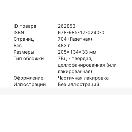
ID товара
262853
ISBN
978-985-17-0240-0
Страниц
704
(Газетная)
Вес
482
г
Размеры
205x134x33
мм
Тип обложки
7Бц - твердая,
целлофанированная (или
лакированная)
Оформление
Частичная лакировка
Иллюстрации
Без иллюстраций