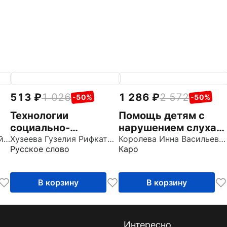
513
1 026
1 286
2 572
-50%
-50%
Технологии
Помощь детям с
социально-
нарушением слуха.
7
Борисова Марина Михайловна
коммуникативного
Хузеева Гузелия Рифкатовна
Руководство для
Королева Инна Васильевна
Русское слово
Каро
развития детей
родителей и
дошкольного
специалистов
возраста.
В корзину
В корзину
Методическое
пособие
Интересно