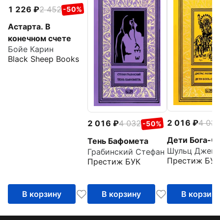
1 226
2 452
-50%
Астарта. В
конечном счете
Бойе Карин
Black Sheep Books
2 016
4 03
2 016
4 032
-50%
Дети Бога-С
Тень Бафомета
Грабинский Стефан
Престиж БУК
Престиж БУК
В корзину
В корзину
В корзин