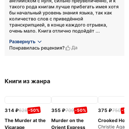
английском с нуля, сильно преувеличенно, и к
такого рода книгам лучше прибегать имея хотя
бы начальный уровень знания языка, так как
количество слов с приведённой
транскрипцией, в конце каждого отрывка,
очень мало. Книга отлично подойдёт ...
Развернуть
Да
Понравилась рецензия?
Книги из жанра
314
628
355
709
375
750
-50%
-50%
-5
The Murder at the
Murder on the
Crooked Hou
Christie Agat
Vicarage
Orient Express