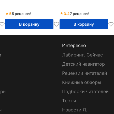
5
5 рецензий
3.2
7 рецензий
В корзину
В корзину
Интересно
и
Лабиринт. Сейчас
Детский навигатор
ы
Рецензии читателей
Книжные обзоры
ары
Подборки читателей
Тесты
ы
Новости Л.