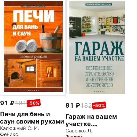
1
Д
с
д
Бе
B
91
181
-50%
91
182
-50%
Печи для бань и
Гараж на вашем
саун своими руками
участке.
Калюжный С. И.
Современное
Савенко Л.
Феникс
Феникс