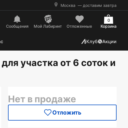
Москва
— доставим завтра
0
Сообщения
Mой Лабиринт
Отложенные
Корзина
ас
Клуб
Акции
для участка от 6 соток и
Нет в продаже
Отложить