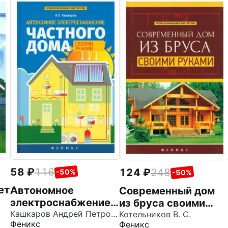
58
116
124
248
-50%
-50%
ет
Автономное
Современный дом
электроснабжение
из бруса своими
частного дома
Кашкаров Андрей Петрович
руками
Котельников В. С.
Феникс
Феникс
своими руками