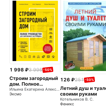
1 998
3 996
-50%
Строим загородный
126
251
-50%
дом. Полное
Летний душ и туал
руководство для
Ильина Екатерина Александровна
своими руками
Эксмо
современного
Котельников В. С.
застройщика
Феникс