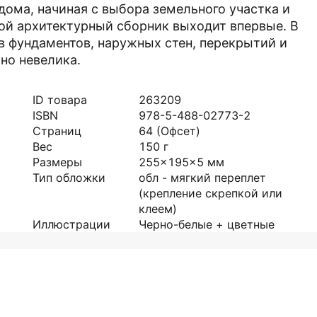
дома, начиная с выбора земельного участка и
кой архитектурный сборник выходит впервые. В
в фундаментов, наружных стен, перекрытий и
ьно невелика.
ID товара
263209
ISBN
978-5-488-02773-2
Страниц
64
(Офсет)
Вес
150
г
Размеры
255x195x5
мм
Тип обложки
обл - мягкий переплет
(крепление скрепкой или
клеем)
Иллюстрации
Черно-белые + цветные