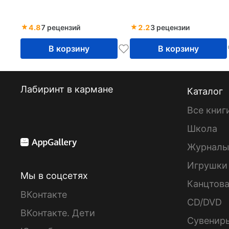
4.8
7 рецензий
2.2
3 рецензии
В корзину
В корзину
Лабиринт в кармане
Каталог
Все книг
Школа
Журнал
Игрушки
Мы в соцсетях
Канцтов
ВКонтакте
CD/DVD
ВКонтакте. Дети
Сувенир