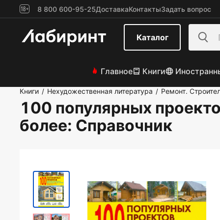
8 800 600-95-25
Доставка
Контакты
Задать вопрос
Каталог
Главное
Книги
Иностранн
Книги
Нехудожественная литература
Ремонт. Строите
/
/
100 популярных проектов
более: Справочник