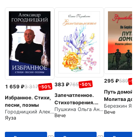
295
589
-5
383
765
-50%
1 659
3 317
-50%
Путь домой.
Запечатленное.
Избранное. Стихи,
Молитва доб
Стихотворения.
песни, поэмы
Березкин Ян
русской
Пушкина Ольга Анатольевна
Избранное
Городницкий Александр Моисеевич
Вече
Вече
Яуза