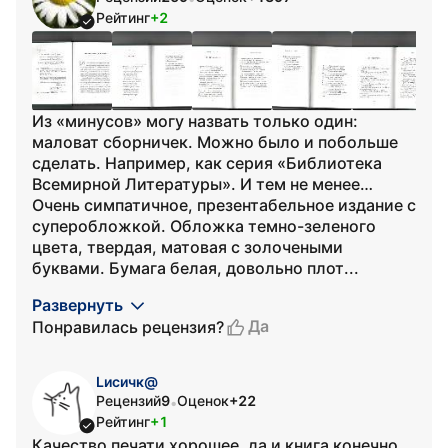
Рейтинг
+2
Из «минусов» могу назвать только один:
маловат сборничек. Можно было и побольше
сделать. Например, как серия «Библиотека
Всемирной Литературы». И тем не менее…
Очень симпатичное, презентабельное издание с
суперобложкой. Обложка темно-зеленого
цвета, твердая, матовая с золочеными
буквами. Бумага белая, довольно плот...
Развернуть
Да
Понравилась рецензия?
Lисичк@
Рецензий
9
Оценок
+22
•
Рейтинг
+1
Качество печати хорошее, да и книга конечно