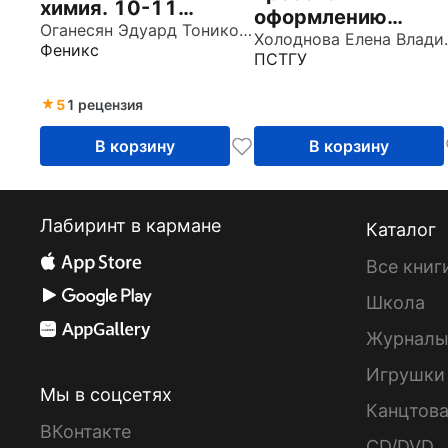
химия. 10-11
оформлению
классы
Оганесян Эдуард Тоникович
пояснительных
Холоднов
Феникс
ПСТГУ
записок к курсово
работе и выпускн
5
1 рецензия
квалификационно
работе
В корзину
В корзину
Лабиринт в кармане
Каталог
Все книг
Школа
Журнал
Игрушки
Мы в соцсетях
Канцтов
ВКонтакте
CD/DVD