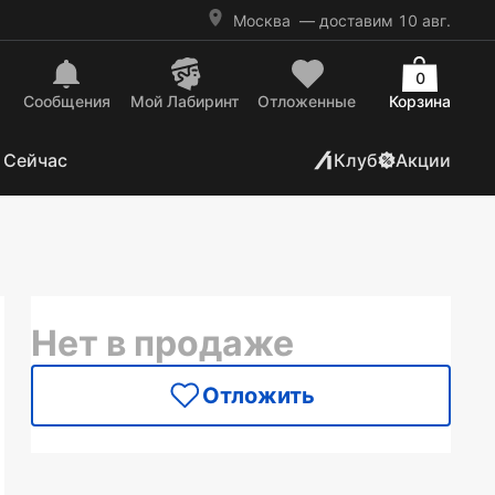
Москва
— доставим 10 авг.
0
Сообщения
Mой Лабиринт
Отложенные
Корзина
 Сейчас
Клуб
Акции
Нет в продаже
Отложить