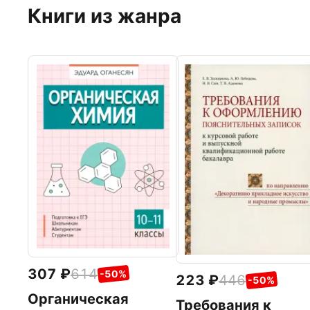
Книги из жанра
307
614
-50%
223
446
-50%
Органическая
Требования к