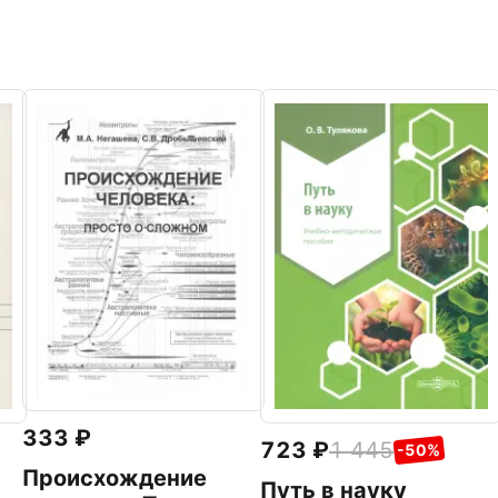
333
723
1 445
-50%
Происхождение
Путь в науку