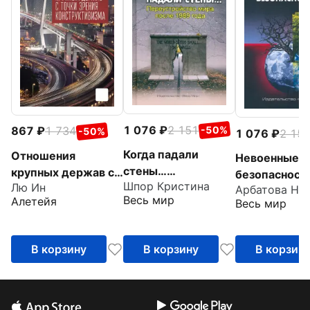
1 076
2 151
867
1 734
-50%
-50%
1 076
2 15
Когда падали
Отношения
Невоенные у
стены…
крупных держав с
безопасност
Шпор Кристина
Лю Ин
Переустройство
точки зрения
Весь мир
Алетейя
Весь мир
мира после 1989
конструктивизма
года
В корзину
В корзину
В корзин