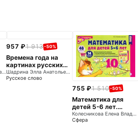
957
1 913
-50%
Времена года на
картинах русских
е
Алексеев Сергей Петрович
художников.
Шадрина Элла Анатольевна
Русское слово
Демонстрационные
материалы для
755
1 510
-50%
детского сада
Математика для
детей 5-6 лет.
Демонстрационный
Колесникова Елена Владимировна
Сфера
материал. ФГОС ДО