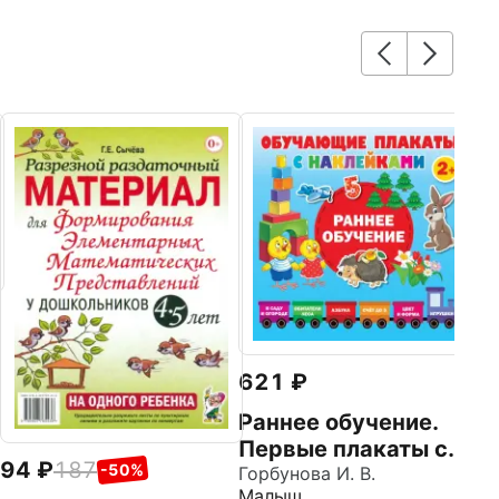
1
Т
РУ
621
Раннее обучение.
Первые плакаты с
94
187
-50%
наклейками
Горбунова И. В.
Малыш