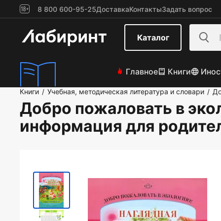
8 800 600-95-25
Доставка
Контакты
Задать вопрос
Каталог
Главное
Книги
Инос
Книги
Учебная, методическая литература и словари
До
/
/
Добро пожаловать в экол
информация для родител