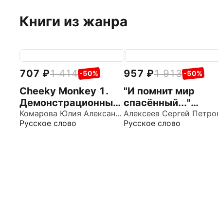
Книги из жанра
707
1 414
957
1 913
-50%
-50%
Cheeky Monkey 1.
"И помнит мир
Демонстрационные
спасённый..."
карточки. Средняя
Комарова Юлия Александровна
Демонстрационны
Русское слово
Русское слово
группа. 4-5 лет
материалы для
детского сада