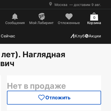
Москва
— доставим 9 авг.
0
Сообщения
Mой Лабиринт
Отложенные
Корзина
 Сейчас
Клуб
Акции
 лет). Наглядная
евич
Нет в продаже
Отложить