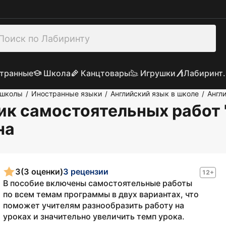
транные
Школа
Канцтовары
Игрушки
Лабиринт.
 школы
Иностранные языки
Английский язык в школе
Англ
/
/
/
к самостоятельных работ "
на
3
(3 оценки)
3 рецензии
12+
В пособие включены самостоятельные работы
по всем темам программы в двух вариантах, что
поможет учителям разнообразить работу на
уроках и значительно увеличить темп урока.