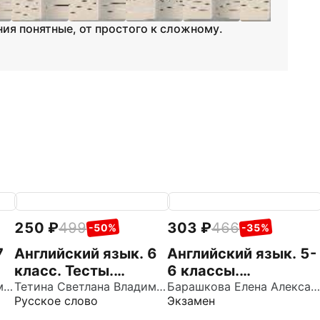
ия понятные, от простого к сложному.
250
499
303
466
-50%
-35%
7
Английский язык. 6
Английский язык. 5-
класс. Тесты.
6 классы.
Тетина Светлана Владимировна
Лексика и
Тетина Светлана Владимировна
Неправильные
Барашкова Елена Александровна
Русское слово
Экзамен
грамматика
глаголы