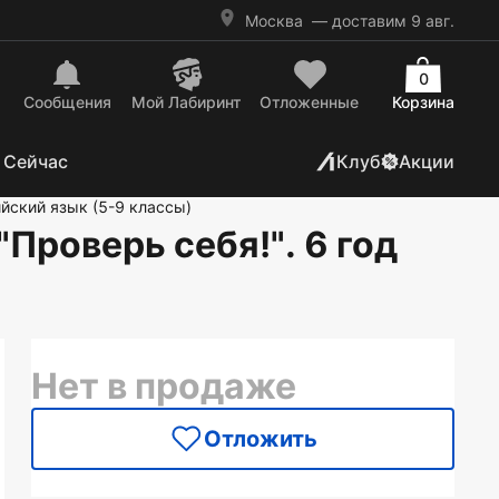
Москва
— доставим 9 авг.
0
Сообщения
Mой Лабиринт
Отложенные
Корзина
 Сейчас
Клуб
Акции
ийский язык (5-9 классы)
Проверь себя!". 6 год
Нет в продаже
Отложить