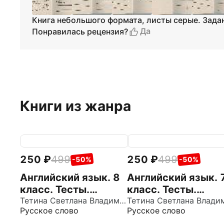
Книга небольшого формата, листы серые. Задан
Да
Понравилась рецензия?
Книги из жанра
250
499
250
499
-50%
-50%
Английский язык. 8
Английский язык. 
класс. Тесты.
класс. Тесты.
Лексика и
Тетина Светлана Владимировна
Лексика и
Русское слово
Русское слово
грамматика
грамматика