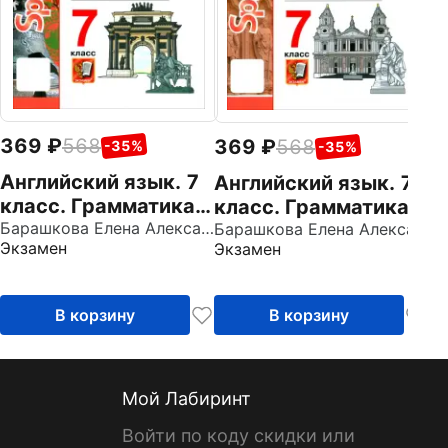
В
Sp
369
568
369
568
-35%
-35%
Английский язык. 7
Английский язык. 7
класс. Грамматика.
класс. Грамматика.
Сборник
Барашкова Елена Александровна
Сборник
Барашкова Елена Александровна
Экзамен
Экзамен
упражнений к
упражнений к
учебнику Ю. Е.
учебнику Ю. Е.
Ваулиной и др.
Ваулиной и др.
В корзину
В корзину
Часть 2
Часть 1
Мой Лабиринт
Войти по коду скидки или