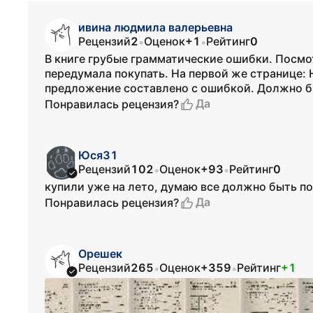
ивина людмила валерьевна
Рецензий
2
Оценок
+1
Рейтинг
0
•
•
В книге грубые грамматические ошибки. Посмо
передумала покупать. На первой же странице: Ha
предложение составлено с ошибкой. Должно быть
Да
Понравилась рецензия?
Юся31
Рецензий
102
Оценок
+93
Рейтинг
0
•
•
купили уже на лето, думаю все должно быть по
Да
Понравилась рецензия?
Орешек
Рецензий
265
Оценок
+359
Рейтинг
+1
•
•