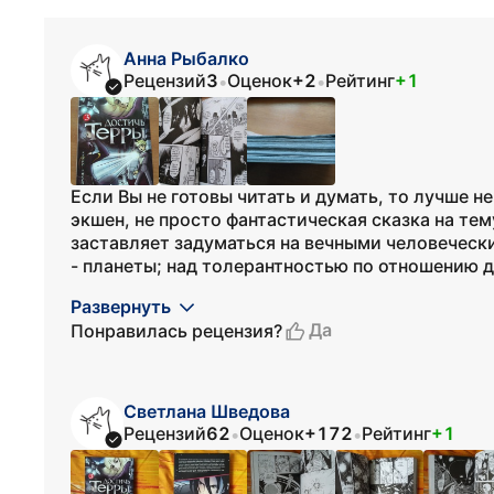
Анна Рыбалко
Рецензий
3
Оценок
+2
Рейтинг
+1
•
•
Если Вы не готовы читать и думать, то лучше н
экшен, не просто фантастическая сказка на тем
заставляет задуматься на вечными человеческ
- планеты; над толерантностью по отношению др
Развернуть
Да
Понравилась рецензия?
Светлана Шведова
Рецензий
62
Оценок
+172
Рейтинг
+1
•
•