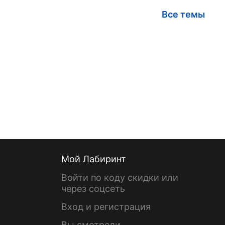
Все темы
Мой Лабиринт
Войти по коду скидки или
через соцсеть
Вход и регистрация
Вы смотрели