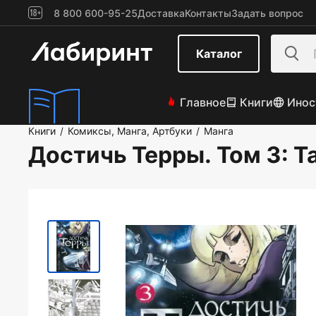
8 800 600-95-25
Доставка
Контакты
Задать вопрос
Каталог
Главное
Книги
Инос
Книги
Комиксы, Манга, Артбуки
Манга
/
/
Достичь Терры. Том 3
: 