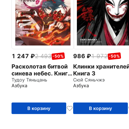
1 247
2 493
986
1 972
-50%
-50%
Расколотая битвой
Клинки хранителей
синева небес. Книга
Книга 3
2
Тудоу Тяньцань
Сюй Сяньчжэ
Азбука
Азбука
В корзину
В корзину