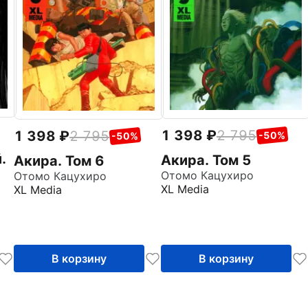
1 398
2 795
1 398
2 795
-50%
-50%
.
Акира. Том 5
Акира. Том 6
Отомо Кацухиро
Отомо Кацухиро
XL Media
XL Media
В корзину
В корзину