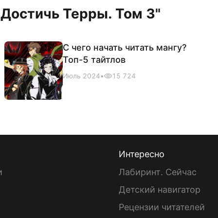
"Достичь Терры. Том 3"
C чего начать читать мангу?
Топ-5 тайтлов
Июль 2024
•
15 724
Интересно
и
Лабиринт. Сейчас
Детский навигатор
ы
Рецензии читателей