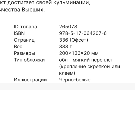
кт достигает своей кульминации,
ычества Высших.
ID товара
265078
ISBN
978-5-17-064207-6
Страниц
336
(Офсет)
Вес
388
г
Размеры
200x136x20
мм
Тип обложки
обл - мягкий переплет
(крепление скрепкой или
клеем)
Иллюстрации
Черно-белые