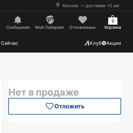
Москва
— доставим 10 авг.
0
Сообщения
Mой Лабиринт
Отложенные
Корзина
 Сейчас
Клуб
Акции
Нет в продаже
Отложить