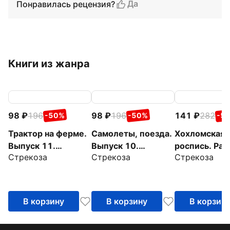
Да
Понравилась рецензия?
Книги из жанра
98
196
98
196
141
282
-50%
-50%
-5
Трактор на ферме.
Самолеты, поезда.
Хохломская
Выпуск 11.
Выпуск 10.
роспись. Рас
Стрекоза
Стрекоза
Стрекоза
Раскраска с
Раскраска с
с наклейкам
толстым цветным
толстым цветным
контуром
контуром
В корзину
В корзину
В корзин