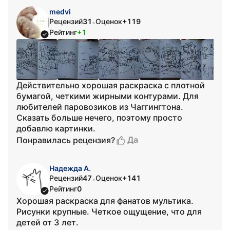
medvi
Рецензий
31
Оценок
+119
•
Рейтинг
+1
Действительно хорошая раскраска с плотной
бумагой, четкими жирными контурами. Для
любителей паровозиков из Чаггингтона.
Сказать больше нечего, поэтому просто
добавлю картинки.
Да
Понравилась рецензия?
Надежда А.
Рецензий
47
Оценок
+141
•
Рейтинг
0
Хорошая раскраска для фанатов мультика.
Рисунки крупные. Четкое ощущение, что для
детей от 3 лет.