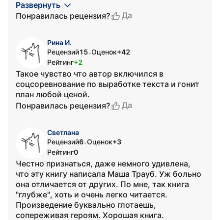
Развернуть
Да
Понравилась рецензия?
Рина И.
Рецензий
15
Оценок
+42
•
Рейтинг
+2
Такое чувство что автор включился в
соцсоревнование по выработке текста и гонит
план любой ценой.
Да
Понравилась рецензия?
Светлана
Рецензий
6
Оценок
+3
•
Рейтинг
0
Честно признаться, даже немного удивлена,
что эту книгу написала Маша Трауб. Уж больно
она отличается от других. По мне, так книга
"глубже", хоть и очень легко читается.
Произведение буквально глотаешь,
сопереживая героям. Хорошая книга.