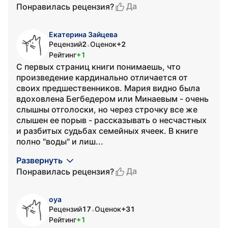
Да
Понравилась рецензия?
Екатерина Зайцева
Рецензий
2
Оценок
+2
•
Рейтинг
+1
С первых страниц книги понимаешь, что
произведение кардинально отличается от
своих предшественников. Мария видно была
вдоховлена Бегбедером или Минаевым - очень
слышны отголоски, но через строчку все же
слышен ее порыв - рассказывать о несчастных
и разбитых судьбах семейных ячеек. В книге
полно "воды" и лиш...
Развернуть
Да
Понравилась рецензия?
oya
Рецензий
17
Оценок
+31
•
Рейтинг
+1