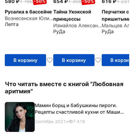
580
1 160
654
1 308
616
1 231
-50%
-50%
-
Русалка в бассейне
Тайна Укокской
Перчатки с
Вознесенская Юлия Николаевна
принцессы
пришитыми
Лепта
Измайлов Александр
пальцами
РуДа
РуДа
В корзину
В корзину
В корзин
Что читать вместе с книгой "Любовная
аритмия"
Мамин борщ и бабушкины пироги.
Рецепты счастливой кухни от Маши
Трауб
Сентябрь 2021
•
7 418