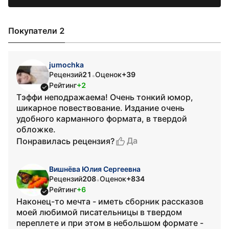
Покупатели 2
jumochka
Рецензий
21
Оценок
+39
•
Рейтинг
+2
Тэффи неподражаема! Очень тонкий юмор,
шикарное повествование. Издание очень
удобного карманного формата, в твердой
обложке.
Да
Понравилась рецензия?
Вишнёва Юлия Сергеевна
Рецензий
208
Оценок
+834
•
Рейтинг
+6
Наконец-то мечта - иметь сборник рассказов
моей любимой писательницы в твердом
переплете и при этом в небольшом формате -