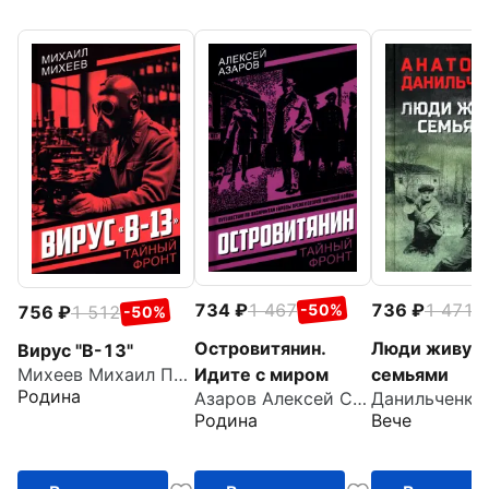
734
1 467
736
1 471
-50%
-
756
1 512
-50%
Островитянин.
Люди живут
Вирус "В-13"
Идите с миром
семьями
Михеев Михаил Петрович
Родина
Азаров Алексей Сергеевич
Родина
Вече