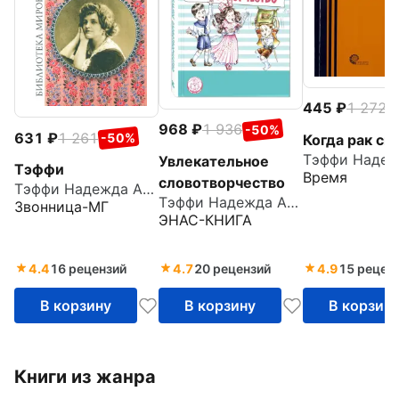
445
1 272
-
968
1 936
-50%
631
1 261
-50%
Когда рак св
Увлекательное
Тэффи
Время
словотворчество
Тэффи Надежда Александровна
Тэффи Надежда Александровна
Звонница-МГ
ЭНАС-КНИГА
4.4
16 рецензий
4.7
20 рецензий
4.9
15 рецен
В корзину
В корзину
В корзин
Книги из жанра