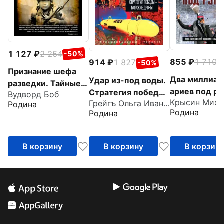
1 127
2 254
-50%
855
1 710
914
1 827
-
-50%
Признание шефа
Два миллиар
Удар из-под воды.
разведки. Тайные
ариев под р
Стратегия победы
Вудворд Боб
войны ЦРУ в Иране
Грейгъ Ольга Ивановна
Индо-пакист
- морские дроны
Родина
и Афганистане
Родина
Родина
конфликт в
Кашмире 19
1948 годы
В корзину
В корзину
В корзин