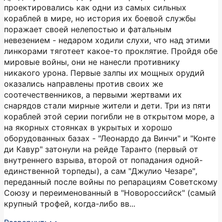
проектировались как одни из самых сильных
кораблей в мире, но история их боевой службы
поражает своей нелепостью и фатальным
невезением - недаром ходили слухи, что над этими
линкорами тяготеет какое-то проклятие. Пройдя обе
мировые войны, они не нанесли противнику
никакого урона. Первые залпы их мощных орудий
оказались направлены против своих же
соотечественников, а первыми жертвами их
снарядов стали мирные жители и дети. Три из пяти
кораблей этой серии погибли не в открытом море, а
на якорных стоянках в укрытых и хорошо
оборудованных базах - "Леонардо да Винчи" и "Конте
ди Кавур" затонули на рейде Таранто (первый от
внутреннего взрыва, второй от попадания одной-
единственной торпеды), а сам "Джулио Чезаре",
переданный после войны по репарациям Советскому
Союзу и переименованный в "Новороссийск" (самый
крупный трофей, когда-либо вв...