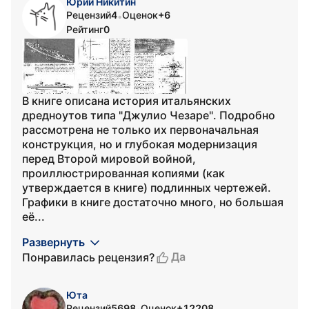
Юрий Никитин
Рецензий
4
Оценок
+6
•
Рейтинг
0
В книге описана история итальянских
дредноутов типа "Джулио Чезаре". Подробно
рассмотрена не только их первоначальная
конструкция, но и глубокая модернизация
перед Второй мировой войной,
проиллюстрированная копиями (как
утверждается в книге) подлинных чертежей.
Графики в книге достаточно много, но большая
её...
Развернуть
Да
Понравилась рецензия?
Юта
Рецензий
5698
Оценок
+12208