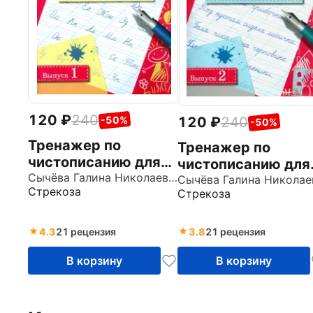
120
240
120
240
-50%
-50%
Тренажер по
Тренажер по
чистописанию для
чистописанию для
начальной школы.
Сычёва Галина Николаевна
начальной школы.
Стрекоза
Стрекоза
Выпуск 1
Выпуск 2. Рабочая
тетрадь
4.3
21 рецензия
3.8
21 рецензия
В корзину
В корзину