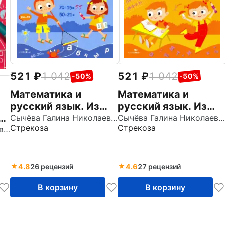
521
1 042
521
1 042
-50%
-50%
Математика и
Математика и
русский язык. Из
русский язык. Из
первого во второй
Сычёва Галина Николаевна
второго в третий
Сычёва Галина Николаевна
Стрекоза
Стрекоза
Сычёва Галина Николаевна
класс. ФГОС
класс. ФГОС
4.8
26 рецензий
4.6
27 рецензий
В корзину
В корзину