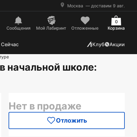
Москва
— доставим 9 авг.
0
Сообщения
Mой Лабиринт
Отложенные
Корзина
 Сейчас
Клуб
Акции
туре
 в начальной школе
:
Нет в продаже
Отложить