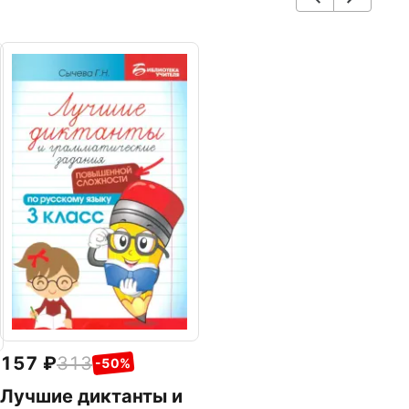
157
313
-50%
Лучшие диктанты и