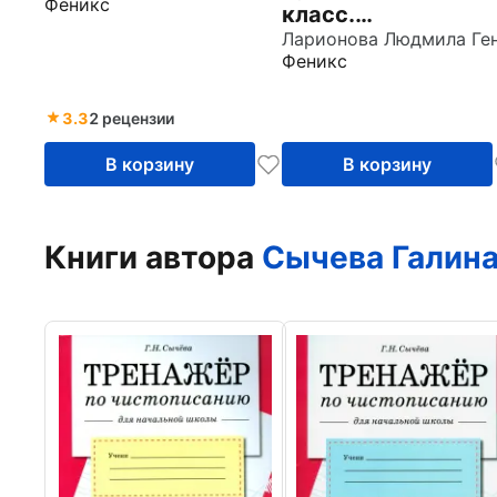
Феникс
младших
класс.
школьников
Дидактический
Феникс
материал.
Карточки-задания
для индивидуальн
3.3
2 рецензии
работы
В корзину
В корзину
Книги автора
Сычева Галина