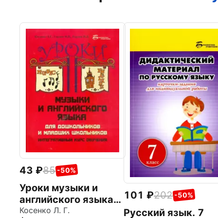
43
85
-50%
Уроки музыки и
101
202
-50%
английского языка
для дошкольников и
Косенко Л. Г.
Русский язык. 7