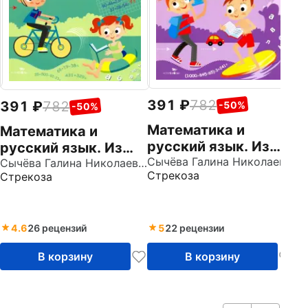
з
391
782
391
782
-50%
-50%
Математика и
Математика и
русский язык. Из
русский язык. Из
четвертого в пятый
Сычёва Галина Николаевна
третьего в
Сычёва Галина Николаевна
Стрекоза
Стрекоза
класс. ФГОС
четвертый класс.
ФГОС
4.6
26 рецензий
5
22 рецензии
В корзину
В корзину