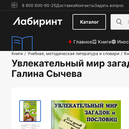
8 800 600-95-25
Доставка
Контакты
Задать вопрос
Каталог
Главное
Книги
Инос
Книги
Учебная, методическая литература и словари
Кн
/
/
Увлекательный мир загад
Галина Сычева