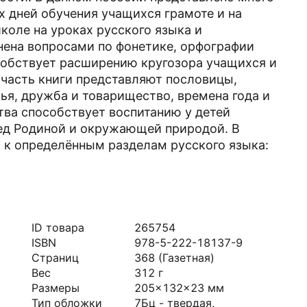
х дней обучения учащихся грамоте и на
коле на уроках русского языка и
лнена вопросами по фонетике, орфографии
особствует расширению кругозора учащихся и
 часть книги представляют пословицы,
ья, дружба и товарищество, времена года и
ства способствует воспитанию у детей
ред Родиной и окружающей природой. В
 к определённым разделам русского языка:
ID товара
265754
ISBN
978-5-222-18137-9
Страниц
368
(Газетная)
Вес
312
г
Размеры
205x132x23
мм
Тип обложки
7Бц - твердая,