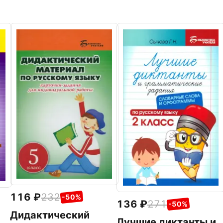
116
232
-50%
136
271
-50%
Дидактический
Лучшие диктанты и