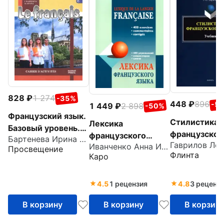
828
1 274
-35%
448
896
-5
1 449
2 898
-50%
Французский язык.
Стилистика
Лексика
Базовый уровень.
французског
французского
Бартенева Ирина Юрьевна
Тетрадь-тренажёр.
языка. Учебн
Иванченко Анна Игоревна
языка. 400
Просвещение
Учебное пособие
Флинта
Каро
упражнений.
для СПО
Комментарии.
Ключи
4.5
1 рецензия
4.8
3 реценз
В корзину
В корзину
В корзин