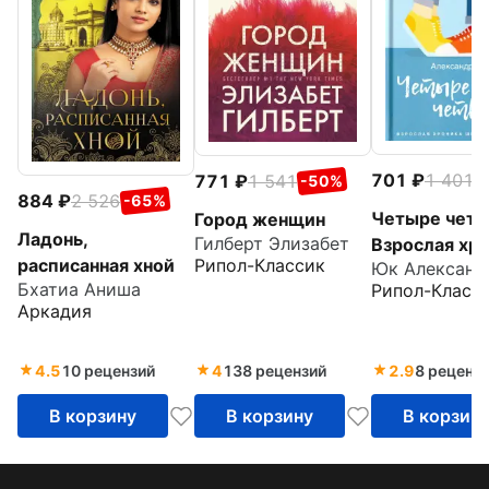
701
1 401
771
1 541
-
-50%
884
2 526
-65%
Четыре четв
Город женщин
Ладонь,
Гилберт Элизабет
Взрослая хр
расписанная хной
Рипол-Классик
Юк Александ
школьной лю
Бхатиа Аниша
Рипол-Класс
Аркадия
4.5
10 рецензий
4
138 рецензий
2.9
8 реценз
В корзину
В корзину
В корзин