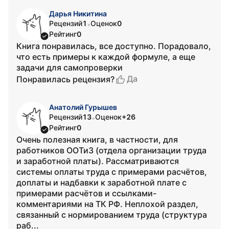
Дарья Никитина
Рецензий
1
Оценок
0
•
Рейтинг
0
Книга понравилась, все доступно. Порадовало,
что есть примеры к каждой формуле, а еще
задачи для самопроверки
Да
Понравилась рецензия?
Анатолий Гурышев
Рецензий
13
Оценок
+26
•
Рейтинг
0
Очень полезная книга, в частности, для
работников ООТиЗ (отдела организации труда
и заработной платы). Рассматриваются
системы оплаты труда с примерами расчётов,
доплаты и надбавки к заработной плате с
примерами расчётов и ссылками-
комментариями на ТК РФ. Неплохой раздел,
связанный с нормированием труда (структура
раб...