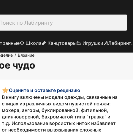
транные
Школа
Канцтовары
Игрушки
Лабиринт.
оделие
Вязание
/
ое чудо
Оцените и оставьте рецензию
В книгу включены модели одежды, связанные на
спицах из различных видом пушистой пряжи:
мохера, ангоры, буклированной, фитильной,
длинноворсной, бахромчатой типа "травка" и
т.д. Использование ворсистых ниток избавляет
от необходимости вывязывания сложных