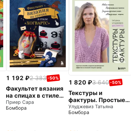
1 192
2 383
-50%
1 820
3 640
-50%
Факультет вязания
Текстуры и
на спицах в стиле
фактуры. Простые
ом
"Хогвартс".
Приер Сара
способы создания
Улуджевиз Татьяна
Бомбора
Магические
Бомбора
дизайнерских
проекты из
эффектов на
вселенной Гарри
вязаной спицами
Поттера