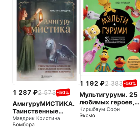
1 192
2 383
-50%
1 287
2 573
-50%
Мультигуруми. 25
любимых героев,
АмигуруМИСТИКА.
связанных крючк
Киршбаум Софи
Таинственные
Эксмо
обитатели
Мавдрик Кристина
Бомбора
параллельной
вселенной,