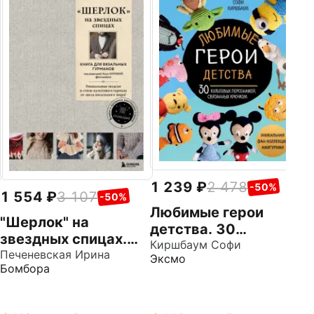
1
Т
у
н
Га
Э
Р
р
д
1 239
2 478
-50%
1 554
3 107
-50%
Любимые герои
"Шерлок" на
детства. 30
звездных спицах.
культовых
Киршбаум Софи
Книга для
Печеневская Ирина
Эксмо
персонажей,
Бомбора
вязальных
связанных крючком
гурманов.
Уникальные модели