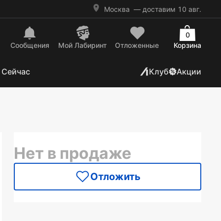
Москва
— доставим 10 авг.
0
Сообщения
Mой Лабиринт
Отложенные
Корзина
 Сейчас
Клуб
Акции
Нет в продаже
Отложить