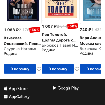
1 007
2 014
-50%
720
1 439
1 088
2 176
-
-50%
Лев Толстой.
Вера Аленто
Вячеслав
Долгая дорога к
Москва слез
Ольховский. Песня
Бирюков Павел Иванович
себе
Бекичева Юл
Саурина Наталья Дмитриевна
верит...
- Судьба моя!
Родина
Родина
Родина
В корзину
В корзину
В корзин