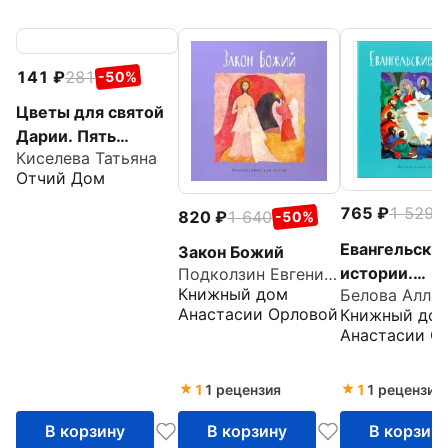
141
281
-50%
Цветы для святой
Дарии. Пять
Киселева Татьяна
паломничеств по
Отчий Дом
Истринской земле
765
1 529
-
820
1 640
-50%
Евангельски
Закон Божий
истории.
Подколзин Евгений Николаевич
Книжный дом
Белова Алла
Православие
Анастасии Орловой
Книжный до
детей
Анастасии О
1
1 рецензия
1
1 рецензия
В корзину
В корзину
В корзин