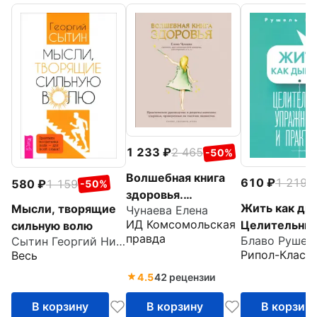
1 233
2 465
-50%
Волшебная книга
610
1 219
580
1 159
-
-50%
здоровья.
Жить как ды
Мысли, творящие
Чунаева Елена
Практическое
ИД Комсомольская
Целительны
сильную волю
руководство и
правда
Блаво Рушел
Сытин Георгий Николаевич
упражнения 
рецепты женского
Рипол-Класс
Весь
практики
здоровья
4.5
42 рецензии
В корзину
В корзину
В корзин